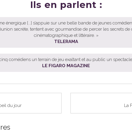
Ils en parlent :
ne énergique [...] s’appuie sur une belle bande de jeunes comédien
éunion secrète, tentent avec gourmandise de percer les secrets de
cinématographique et littéraire. »
TELERAMA
 cinq comédiens un terrain de jeu exaltant et au public un spectacle 
LE FIGARO MAGAZINE
oeil du jour
La F
ires