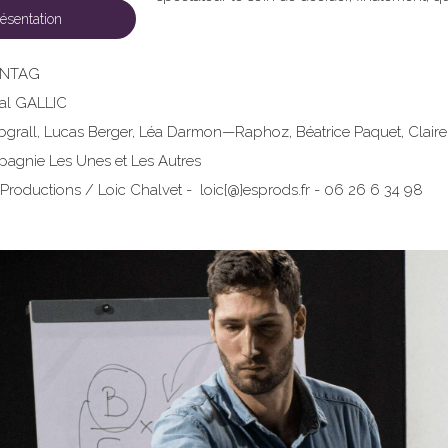
ésentation
NNTAG
al GALLIC
grall, Lucas Berger, Léa Darmon—Raphoz, Béatrice Paquet, Clair
gnie Les Unes et Les Autres
 Productions / Loic Chalvet - loic{@}esprods.fr - 06 26 6 34 98