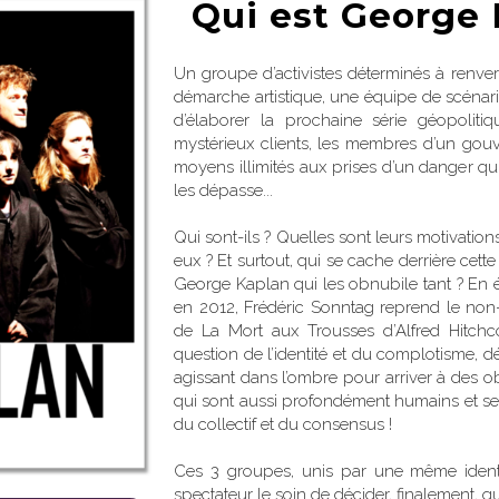
Qui est George 
Un groupe d’activistes déterminés à renver
démarche artistique, une équipe de scénar
d’élaborer la prochaine série géopolit
mystérieux clients, les membres d’un gouv
moyens illimités aux prises d’un danger qui
les dépasse...
Qui sont-ils ? Quelles sont leurs motivations
eux ? Et surtout, qui se cache derrière cett
George Kaplan qui les obnubile tant ? En 
en 2012, Frédéric Sonntag reprend le n
de La Mort aux Trousses d’Alfred Hitchc
question de l’identité et du complotisme, d
agissant dans l’ombre pour arriver à des obj
qui sont aussi profondément humains et se h
du collectif et du consensus !
Ces 3 groupes, unis par une même identit
spectateur le soin de décider, finalement, q