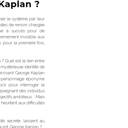
Kaplan ?
ser le système par leur
istes de renom chargée
ique à succès pour de
ernement invisible aux
, pour la première fois,
 ? Quel est le lien entre
e mystérieuse identité de
écrivant George Kaplan
on-personnage éponyme
ock pour interroger la
épeignant des individus
ectifs ambitieux... Mais
eurtent aux difficultés
é secrète, laissent au
ui est George Kaplan ?