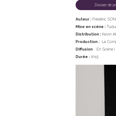
Dossier de pr
Auteur :
Frédéric SO
Mise en scène :
Tudu
Distribution :
Kevin Ab
Production :
La Compa
Diffusion
:
En Scène !
Durée :
1h15